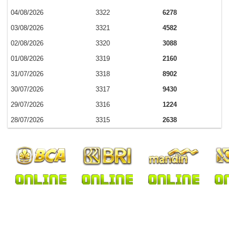
04/08/2026
3322
6278
03/08/2026
3321
4582
02/08/2026
3320
3088
01/08/2026
3319
2160
31/07/2026
3318
8902
30/07/2026
3317
9430
29/07/2026
3316
1224
28/07/2026
3315
2638